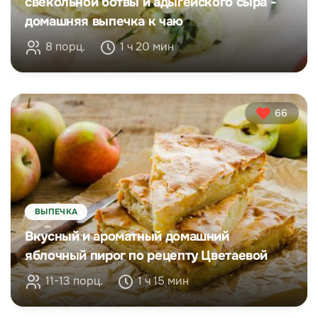
свекольной ботвы и адыгейского сыра -
домашняя выпечка к чаю
8 порц.
1 ч 20 мин
66
ВЫПЕЧКА
Вкусный и ароматный домашний
яблочный пирог по рецепту Цветаевой
11-13 порц.
1 ч 15 мин