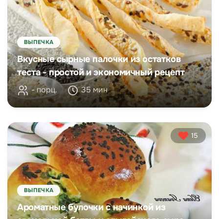
ВЫПЕЧКА
Вкусные сырные палочки из остатков
теста - простой и экономичный рецепт
- порц.
35 мин
15
ВЫПЕЧКА
Ароматные булочки с начинкой из