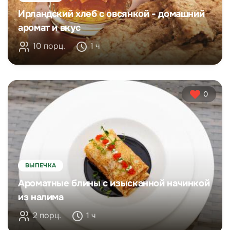
Ирландский хлеб с овсянкой - домашний
аромат и вкус
10 порц.
1 ч
0
ВЫПЕЧКА
Ароматные блины с изысканной начинкой
из налима
2 порц.
1 ч