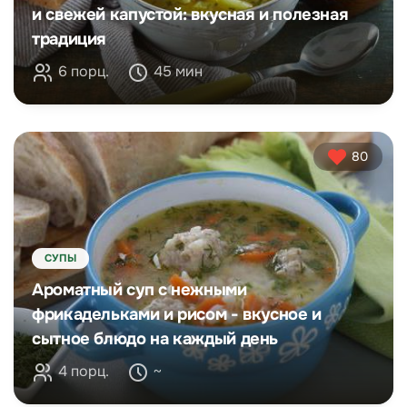
и свежей капустой: вкусная и полезная
традиция
6 порц.
45 мин
80
СУПЫ
Ароматный суп с нежными
фрикадельками и рисом - вкусное и
сытное блюдо на каждый день
4 порц.
~