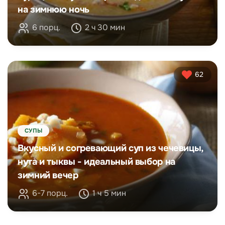
на зимнюю ночь
6 порц.
2 ч 30 мин
62
СУПЫ
Вкусный и согревающий суп из чечевицы,
нута и тыквы - идеальный выбор на
зимний вечер
6-7 порц.
1 ч 5 мин