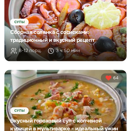
СУПЫ
Сборная солянка с сосисками:
традиционный и вкусный рецепт
8-12 порц.
3 ч 50 мин
64
СУПЫ
Вкусный гороховый суп с копченой
курицей в мультиварке - идеальный ужин