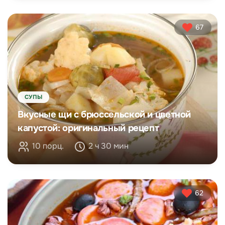
67
СУПЫ
Вкусные щи с брюссельской и цветной
капустой: оригинальный рецепт
10 порц.
2 ч 30 мин
62