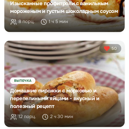
Изысканные профитроли с ванильным
мороженым и густым шоколадным соусом
8 порц.
1 ч 5 мин
50
ВЫПЕЧКА
Домашние пирожки с морковью и
перепелиными яйцами - вкусный и
полезный рецепт
12 порц.
2 ч 30 мин