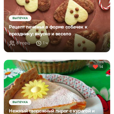
ВЫПЕЧКА
Рецепт печенья в форме собачек к
празднику: вкусно и весело
8 порц.
1 ч
14
ВЫПЕЧКА
Нежный творожный пирог с курагой и