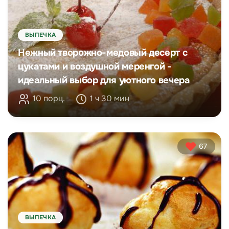
ВЫПЕЧКА
Нежный творожно-медовый десерт с
цукатами и воздушной меренгой -
идеальный выбор для уютного вечера
10 порц.
1 ч 30 мин
67
ВЫПЕЧКА