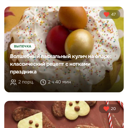
47
ВЫПЕЧКА
Волшебный пасхальный кулич на опаре:
классический рецепт с нотками
праздника
2 порц.
2 ч 40 мин
20