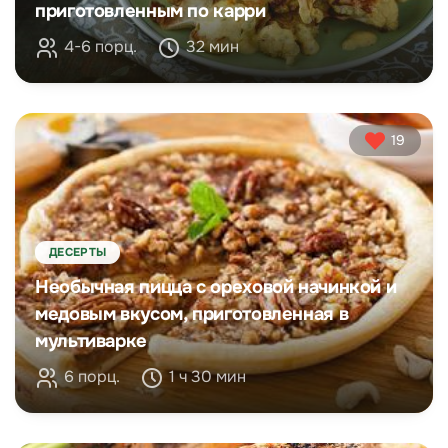
приготовленным по карри
4-6 порц.
32 мин
19
ДЕСЕРТЫ
Необычная пицца с ореховой начинкой и
медовым вкусом, приготовленная в
мультиварке
6 порц.
1 ч 30 мин