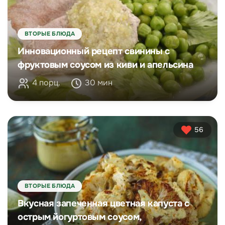
ВТОРЫЕ БЛЮДА
Инновационный рецепт свинины с
фруктовым соусом из киви и апельсина
4 порц.
30 мин
56
ВТОРЫЕ БЛЮДА
Вкусная запеченная цветная капуста с
острым йогуртовым соусом,