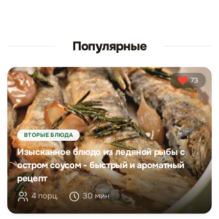
Популярные
73
ВТОРЫЕ БЛЮДА
Изысканное блюдо из ледяной рыбы с
остром соусом - быстрый и ароматный
рецепт
4 порц.
30 мин