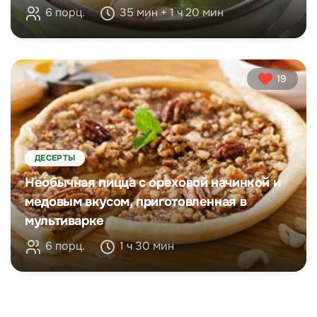
6 порц.
35 мин + 1 ч 20 мин
19
ДЕСЕРТЫ
Необычная пицца с ореховой начинкой и
медовым вкусом, приготовленная в
мультиварке
6 порц.
1 ч 30 мин