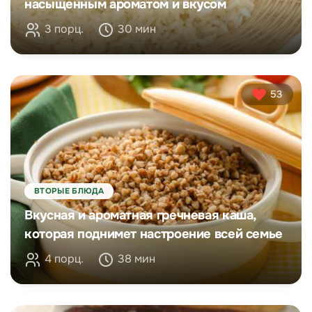
насыщенным ароматом и вкусом
3 порц.
30 мин
53
ВТОРЫЕ БЛЮДА
Вкусная и ароматная гречневая каша,
которая поднимет настроение всей семье
4 порц.
38 мин