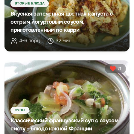
ВТОРЫЕ БЛЮДА
Вкусная запеченная цветная капуста с
острым йогуртовым соусом,
приготовленным по карри
4-6 порц.
32 мин
71
СУПЫ
Классический французский суп с соусом
писту - блюдо южной Франции