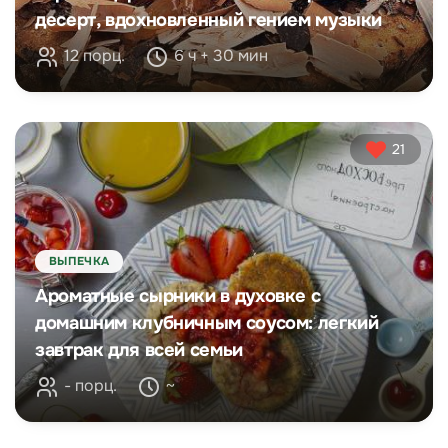
десерт, вдохновленный гением музыки
12 порц.
6 ч + 30 мин
21
ВЫПЕЧКА
Ароматные сырники в духовке с
домашним клубничным соусом: легкий
завтрак для всей семьи
- порц.
~