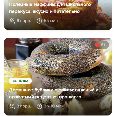
Полезные маффины для школьного
перекуса: вкусно и питательно
6 порц.
55 мин
61
ВЫПЕЧКА
Домашние бублики с маком: вкусный и
ароматный рецепт из прошлого
8 порц.
3 ч 10 мин