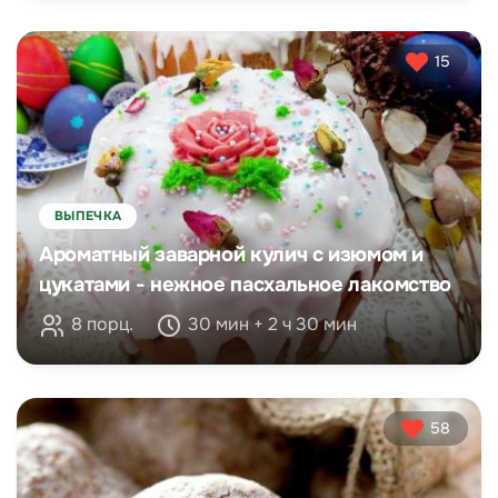
15
ВЫПЕЧКА
Ароматный заварной кулич с изюмом и
цукатами - нежное пасхальное лакомство
8 порц.
30 мин + 2 ч 30 мин
58