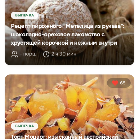
ВЫПЕЧКА
Рецепт пирожного "Метелица из рукава":
шоколадно-ореховое лакомство с
хрустящей корочкой и нежным внутри
- порц.
2 ч 30 мин
65
ВЫПЕЧКА
Торт Моцарт: изысканный австрийский